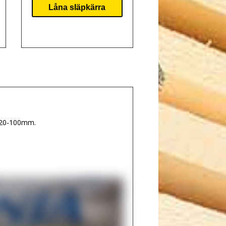
Låna släpkärra
kt 20-100mm.