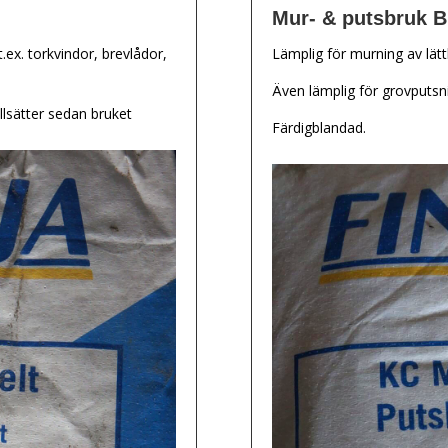
Mur- & putsbruk B
.ex. torkvindor, brevlådor,
Lämplig för murning av lätt
Även lämplig för grovputsn
illsätter sedan bruket
Färdigblandad.