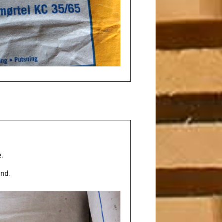
.
nd.