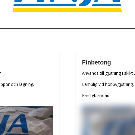
Finbetong
m.
Används till gjutning i ski
rappor och lagning.
Lämplig vid hobbygjutning.
Färdigblandad.