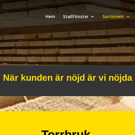
Hem
Stallfönster
Sortiment
När kunden är nöjd är vi nöjda
Torrbruk