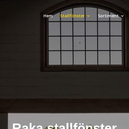
Hem
Stallfönster
Sortiment
Raka stallfönster