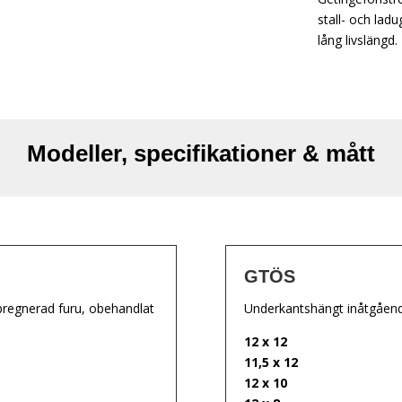
stall- och lad
lång livslängd.
Modeller, specifikationer & mått
GTÖS
regnerad furu, obehandlat
Underkantshängt inåtgående
12 x 12
11,5 x 12
12 x 10