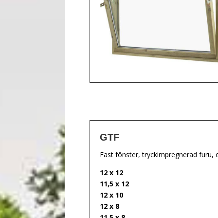
GTF
Fast fönster, tryckimpregnerad furu,
12 x 12
11,5 x 12
12 x 10
12 x 8
11,5 x 8