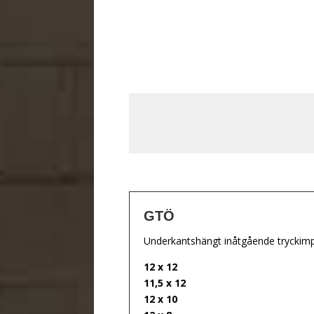
GTÖ
Underkantshängt inåtgående tryckimp
12 x 12
11,5 x 12
12 x 10