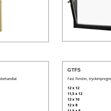
GTFS
 obehandlat
Fast fönster, tryckimpregne
12 x 12
11,5 x 12
12 x 10
12 x 8
11,5 x 8