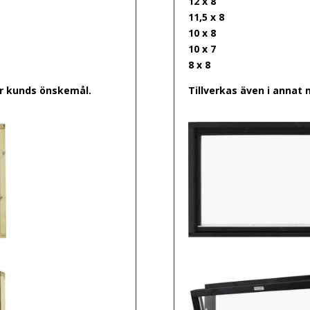
12 x 8
11,5 x 8
10 x 8
10 x 7
8 x 8
er kunds önskemål.
Tillverkas även i annat