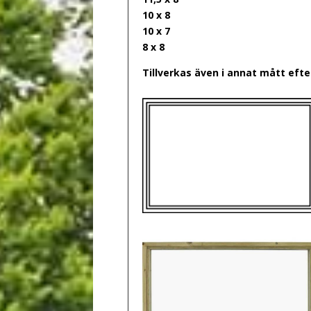
10 x 8
10 x 7
8 x 8
Tillverkas även i annat mått eft