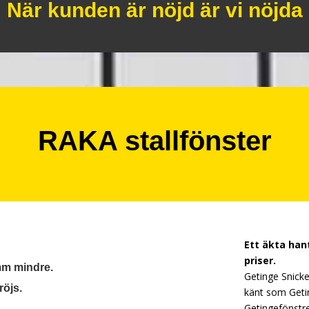
När kunden är nöjd är vi nöjda
RAKA stallfönster
Ett äkta hant
priser.
 mm mindre.
Getinge Snicker
röjs.
känt som Getin
Getingefönstre