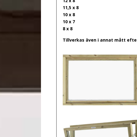
12 x 8
11,5 x 8
10 x 8
10 x 7
8 x 8
Tillverkas även i annat mått eft