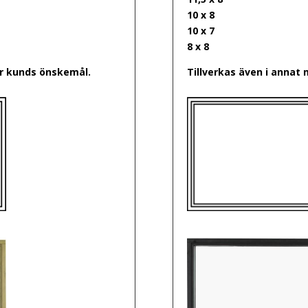
10 x 8
10 x 7
8 x 8
er kunds önskemål.
Tillverkas även i annat