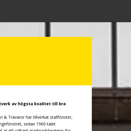
verk av högsta kvalitet till bra
i & Trävaror har tillverkat stallfönster,
gefönstret, sedan 1960-talet.
t är ett välkänt marknadsbegrepp för