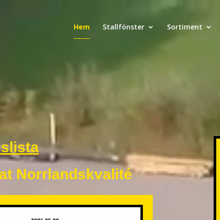
Hem
Stallfönster
Sortiment
islista
t Norrlandskvalité